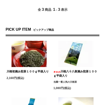
3
1
3
全
商品
-
表示
PICK UP ITEM
ピックアップ商品
川根初摘み煎茶１００ｇ平袋入り
川根八十八夜摘み煎茶１００
ｇ平袋入り
2,160円(税込)
当園一番人気の川根茶
1,080円(税込)