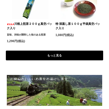
川根上煎茶２００ｇ真空パッ
特 深蒸し茶１００ｇ平袋真空パッ
ク入り
ク入り
旨味、渋味が調和した味のある煎茶
1,080円(税込)
1,296円(税込)
もっと見る