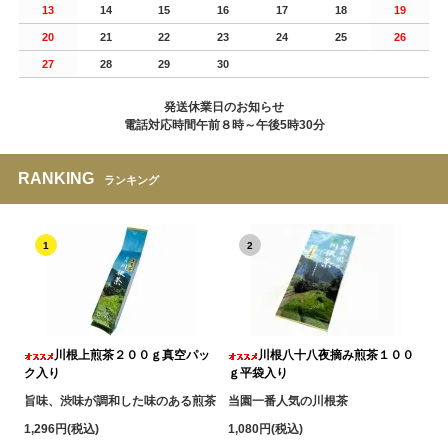
13
14
15
16
17
18
19
20
21
22
23
24
25
26
27
28
29
30
発送休業日のお知らせ
電話対応時間午前８時～午後5時30分
RANKING
ランキング
1
2
川根上煎茶２００ｇ真空パッ
川根八十八夜摘み煎茶１００
ク入り
ｇ平袋入り
旨味、渋味が調和した味のある煎茶
当園一番人気の川根茶
1,296円(税込)
1,080円(税込)