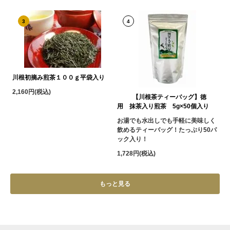
3
4
川根初摘み煎茶１００ｇ平袋入り
2,160円(税込)
【川根茶ティーバッグ】徳
用 抹茶入り煎茶 5g×50個入り
お湯でも水出しでも手軽に美味しく
飲めるティーバッグ！たっぷり50パ
ック入り！
1,728円(税込)
もっと見る