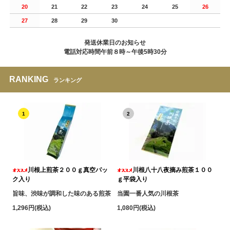
20
21
22
23
24
25
26
27
28
29
30
発送休業日のお知らせ
電話対応時間午前８時～午後5時30分
RANKING
ランキング
1
2
川根上煎茶２００ｇ真空パッ
川根八十八夜摘み煎茶１００
ク入り
ｇ平袋入り
旨味、渋味が調和した味のある煎茶
当園一番人気の川根茶
1,296円(税込)
1,080円(税込)