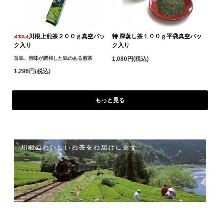
川根上煎茶２００ｇ真空パッ
特 深蒸し茶１００ｇ平袋真空パッ
ク入り
ク入り
旨味、渋味が調和した味のある煎茶
1,080円(税込)
1,296円(税込)
もっと見る