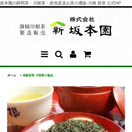
坂本園の静岡茶・川根茶・産地直送お茶の通販-川根 新茶 公式HP
ホーム
>
高級煎茶 川根茶の逸品