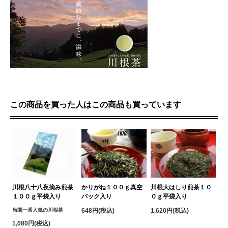
この商品を買った人はこの商品も買っています
川根八十八夜摘み煎茶
かりがね１００ｇ真空
川根大はしり煎茶１０
１００ｇ平袋入り
パック入り
０ｇ平袋入り
当園一番人気の川根茶
648円(税込)
1,620円(税込)
1,080円(税込)