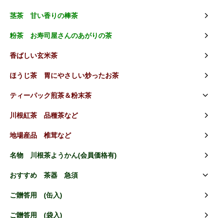
茎茶 甘い香りの棒茶
粉茶 お寿司屋さんのあがりの茶
香ばしい玄米茶
ほうじ茶 胃にやさしい炒ったお茶
ティーパック煎茶＆粉末茶
川根紅茶 品種茶など
地場産品 椎茸など
名物 川根茶ようかん(会員価格有)
おすすめ 茶器 急須
ご贈答用 (缶入)
ご贈答用 (袋入)