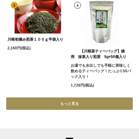
3
4
川根初摘み煎茶１００ｇ平袋入り
2,160円(税込)
【川根茶ティーバッグ】徳
用 抹茶入り煎茶 5g×50個入り
お湯でも水出しでも手軽に美味しく
飲めるティーバッグ！たっぷり50パ
ック入り！
1,728円(税込)
もっと見る