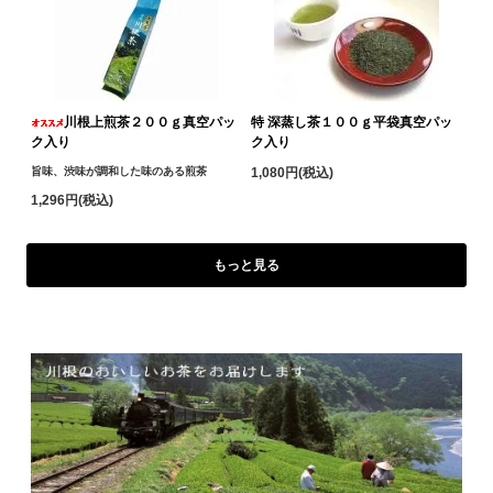
川根上煎茶２００ｇ真空パッ
特 深蒸し茶１００ｇ平袋真空パッ
ク入り
ク入り
旨味、渋味が調和した味のある煎茶
1,080円(税込)
1,296円(税込)
もっと見る