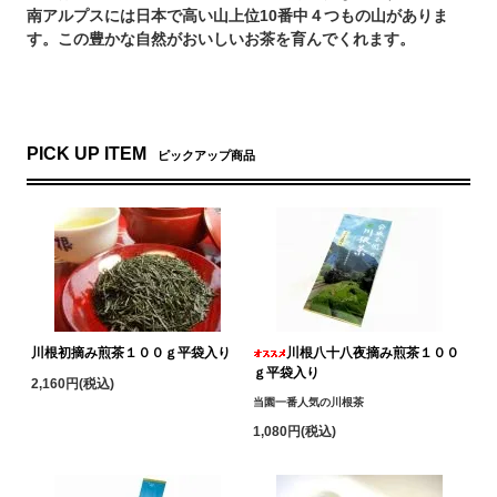
南アルプスには日本で高い山上位10番中４つもの山がありま
す。この豊かな自然がおいしいお茶を育んでくれます。
PICK UP ITEM
ピックアップ商品
川根初摘み煎茶１００ｇ平袋入り
川根八十八夜摘み煎茶１００
ｇ平袋入り
2,160円(税込)
当園一番人気の川根茶
1,080円(税込)