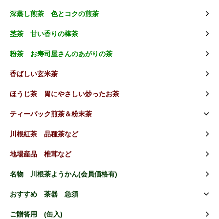
深蒸し煎茶 色とコクの煎茶
茎茶 甘い香りの棒茶
粉茶 お寿司屋さんのあがりの茶
香ばしい玄米茶
ほうじ茶 胃にやさしい炒ったお茶
ティーパック煎茶＆粉末茶
川根紅茶 品種茶など
地場産品 椎茸など
名物 川根茶ようかん(会員価格有)
おすすめ 茶器 急須
ご贈答用 (缶入)