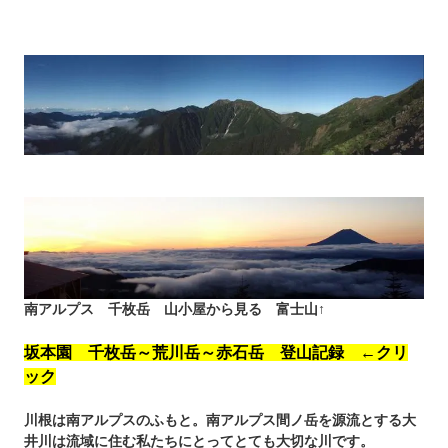
南アルプス 千枚岳 山小屋から見る 富士山↑
坂本園 千枚岳～荒川岳～赤石岳 登山記録 ←クリ
ック
川根は南アルプスのふもと。南アルプス間ノ岳を源流とする大
井川は流域に住む私たちにとってとても大切な川です。