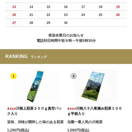
13
14
15
16
17
18
19
20
21
22
23
24
25
26
27
28
29
30
発送休業日のお知らせ
電話対応時間午前８時～午後5時30分
RANKING
ランキング
1
2
川根上煎茶２００ｇ真空パッ
川根八十八夜摘み煎茶１００
ク入り
ｇ平袋入り
旨味、渋味が調和した味のある煎茶
当園一番人気の川根茶
1,296円(税込)
1,080円(税込)