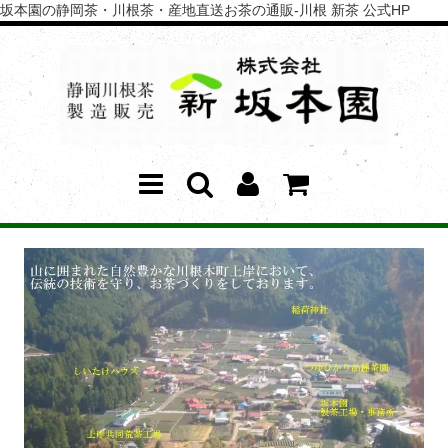
坂本園の静岡茶・川根茶・産地直送お茶の通販-川根 新茶 公式HP