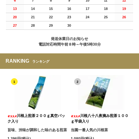
6
7
8
9
10
11
12
13
14
15
16
17
18
19
20
21
22
23
24
25
26
27
28
29
30
発送休業日のお知らせ
電話対応時間午前８時～午後5時30分
RANKING
ランキング
1
2
川根上煎茶２００ｇ真空パッ
川根八十八夜摘み煎茶１００
ク入り
ｇ平袋入り
旨味、渋味が調和した味のある煎茶
当園一番人気の川根茶
1,296円(税込)
1,080円(税込)