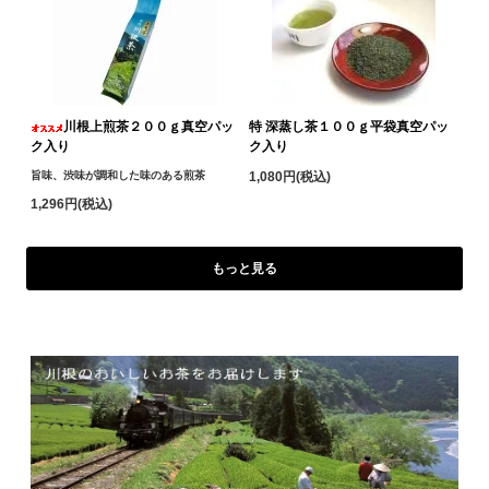
川根上煎茶２００ｇ真空パッ
特 深蒸し茶１００ｇ平袋真空パッ
ク入り
ク入り
旨味、渋味が調和した味のある煎茶
1,080円(税込)
1,296円(税込)
もっと見る