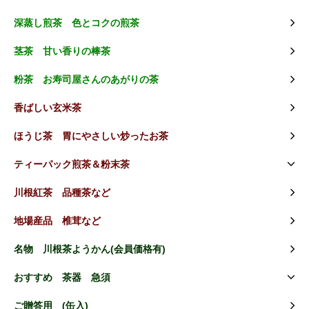
深蒸し煎茶 色とコクの煎茶
茎茶 甘い香りの棒茶
粉茶 お寿司屋さんのあがりの茶
香ばしい玄米茶
ほうじ茶 胃にやさしい炒ったお茶
ティーパック煎茶＆粉末茶
川根紅茶 品種茶など
地場産品 椎茸など
名物 川根茶ようかん(会員価格有)
おすすめ 茶器 急須
ご贈答用 (缶入)