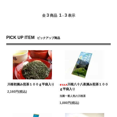
3
1
3
全
商品
-
表示
PICK UP ITEM
ピックアップ商品
川根初摘み煎茶１００ｇ平袋入り
川根八十八夜摘み煎茶１００
ｇ平袋入り
2,160円(税込)
当園一番人気の川根茶
1,080円(税込)