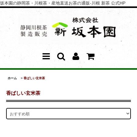
坂本園の静岡茶・川根茶・産地直送お茶の通販-川根 新茶 公式HP
ホーム
>
香ばしい玄米茶
香ばしい玄米茶