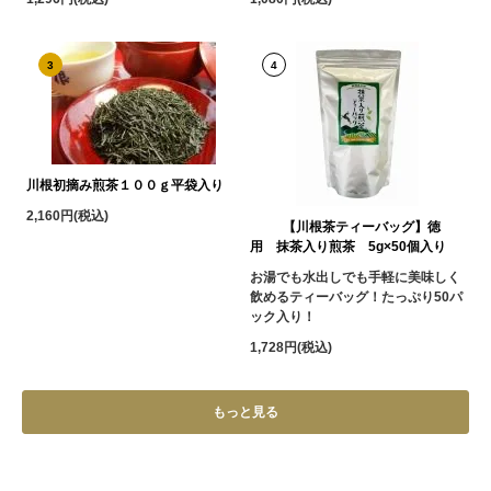
3
4
川根初摘み煎茶１００ｇ平袋入り
2,160円(税込)
【川根茶ティーバッグ】徳
用 抹茶入り煎茶 5g×50個入り
お湯でも水出しでも手軽に美味しく
飲めるティーバッグ！たっぷり50パ
ック入り！
1,728円(税込)
もっと見る