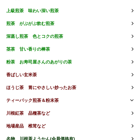
上級煎茶 味わい深い煎茶
煎茶 がぶがぶ飲む煎茶
深蒸し煎茶 色とコクの煎茶
茎茶 甘い香りの棒茶
粉茶 お寿司屋さんのあがりの茶
香ばしい玄米茶
ほうじ茶 胃にやさしい炒ったお茶
ティーパック煎茶＆粉末茶
川根紅茶 品種茶など
地場産品 椎茸など
名物 川根茶ようかん(会員価格有)