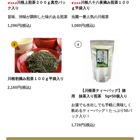
川根上煎茶２００ｇ真空パッ
川根八十八夜摘み煎茶１００
ク入り
ｇ平袋入り
旨味、渋味が調和した味のある煎茶
当園一番人気の川根茶
1,296円(税込)
1,080円(税込)
3
4
川根初摘み煎茶１００ｇ平袋入り
2,160円(税込)
【川根茶ティーバッグ】徳
用 抹茶入り煎茶 5g×50個入り
お湯でも水出しでも手軽に美味しく
飲めるティーバッグ！たっぷり50パ
ック入り！
1,728円(税込)