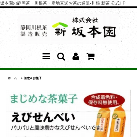
坂本園の静岡茶・川根茶・産地直送お茶の通販-川根 新茶 公式HP
ホーム
>
佃煮＆お菓子