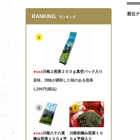
最近チ
RANKING
ランキング
1
川根上煎茶２００ｇ真空パック入り
旨味、渋味が調和した味のある煎茶
1,296円(税込)
2
3
川根八十八夜
川根初摘み煎茶１０
摘み煎茶１００ｇ平
０ｇ平袋入り