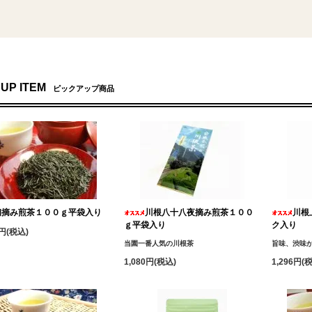
 UP ITEM
ピックアップ商品
初摘み煎茶１００ｇ平袋入り
川根八十八夜摘み煎茶１００
川根
ｇ平袋入り
ク入り
0円(税込)
当園一番人気の川根茶
旨味、渋味
1,080円(税込)
1,296円(