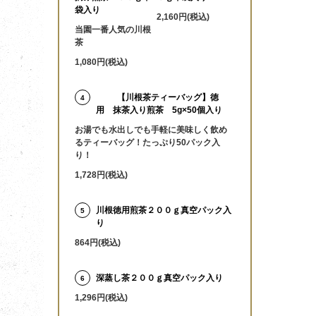
袋入り
2,160円(税込)
当園一番人気の川根
茶
1,080円(税込)
【川根茶ティーバッグ】徳
4
用 抹茶入り煎茶 5g×50個入り
お湯でも水出しでも手軽に美味しく飲め
るティーバッグ！たっぷり50パック入
り！
1,728円(税込)
川根徳用煎茶２００ｇ真空パック入
5
り
864円(税込)
深蒸し茶２００ｇ真空パック入り
6
1,296円(税込)