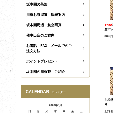
坂本園の茶畑
川根お茶街道 観光案内
坂本園周辺 航空写真
空パ
催事出店のご案内
864円
お電話 FAX メールでのご
注文方法
ポイントプレゼント
坂本園の川根茶 ご紹介
CALENDAR
カレンダー
川根
り
2026年8月
1,72
日
月
火
水
木
金
土