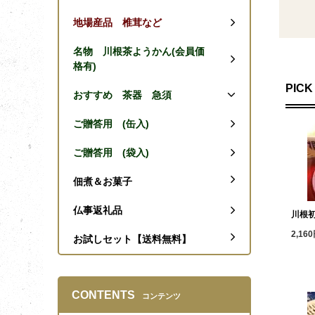
地場産品 椎茸など
名物 川根茶ようかん(会員価
格有)
PICK
おすすめ 茶器 急須
ご贈答用 (缶入)
ご贈答用 (袋入)
佃煮＆お菓子
仏事返礼品
川根
2,16
お試しセット【送料無料】
CONTENTS
コンテンツ