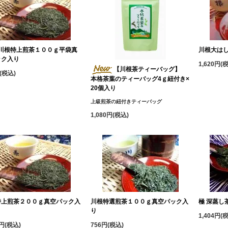
川根特上煎茶１００ｇ平袋真
川根大は
ック入り
1,620円(
【川根茶ティーバッグ】
(税込)
本格茶葉のティーバッグ4ｇ紐付き×
20個入り
上級煎茶の紐付きティーバッグ
1,080円(税込)
特上煎茶２００ｇ真空パック入
川根特選煎茶１００ｇ真空パック入
極 深蒸し
り
1,404円(
8円(税込)
756円(税込)