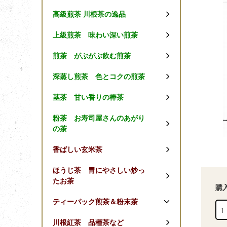
高級煎茶 川根茶の逸品
上級煎茶 味わい深い煎茶
煎茶 がぶがぶ飲む煎茶
深蒸し煎茶 色とコクの煎茶
茎茶 甘い香りの棒茶
粉茶 お寿司屋さんのあがり
の茶
香ばしい玄米茶
ほうじ茶 胃にやさしい炒っ
たお茶
購
ティーパック煎茶＆粉末茶
川根紅茶 品種茶など