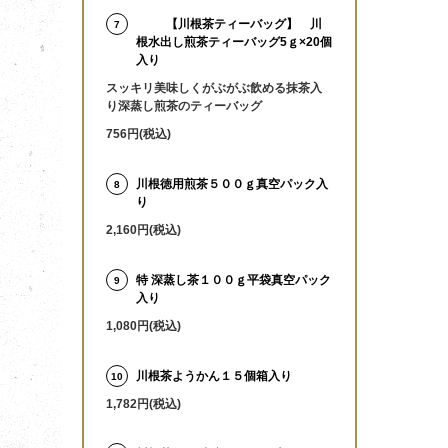
【川根茶ティーバッグ】 川
7
根水出し煎茶ティーバッグ5ｇ×20個
入り
スッキリ美味しくがぶがぶ飲める抹茶入
り深蒸し煎茶のティーバッグ
756円(税込)
川根徳用煎茶５００ｇ真空パック入
8
り
2,160円(税込)
特 深蒸し茶１００ｇ平袋真空パック
9
入り
1,080円(税込)
川根茶ようかん１５個箱入り
10
1,782円(税込)