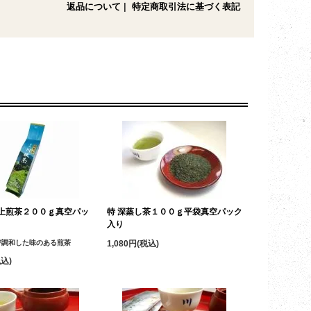
返品について
|
特定商取引法に基づく表記
上煎茶２００ｇ真空パッ
特 深蒸し茶１００ｇ平袋真空パック
入り
が調和した味のある煎茶
1,080円(税込)
税込)