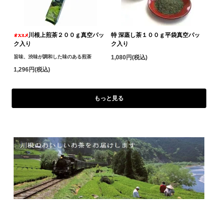
川根上煎茶２００ｇ真空パッ
特 深蒸し茶１００ｇ平袋真空パッ
ク入り
ク入り
旨味、渋味が調和した味のある煎茶
1,080円(税込)
1,296円(税込)
もっと見る