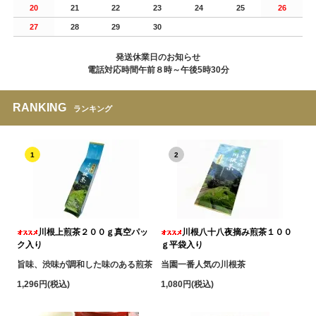
20
21
22
23
24
25
26
27
28
29
30
発送休業日のお知らせ
電話対応時間午前８時～午後5時30分
RANKING
ランキング
1
2
川根上煎茶２００ｇ真空パッ
川根八十八夜摘み煎茶１００
ク入り
ｇ平袋入り
旨味、渋味が調和した味のある煎茶
当園一番人気の川根茶
1,296円(税込)
1,080円(税込)