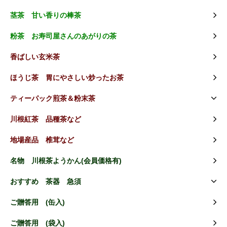
茎茶 甘い香りの棒茶
粉茶 お寿司屋さんのあがりの茶
香ばしい玄米茶
ほうじ茶 胃にやさしい炒ったお茶
ティーパック煎茶＆粉末茶
川根紅茶 品種茶など
地場産品 椎茸など
名物 川根茶ようかん(会員価格有)
おすすめ 茶器 急須
ご贈答用 (缶入)
ご贈答用 (袋入)