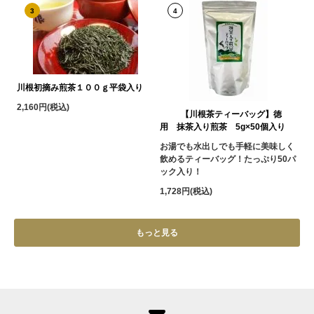
3
4
川根初摘み煎茶１００ｇ平袋入り
2,160円(税込)
【川根茶ティーバッグ】徳
用 抹茶入り煎茶 5g×50個入り
お湯でも水出しでも手軽に美味しく
飲めるティーバッグ！たっぷり50パ
ック入り！
1,728円(税込)
もっと見る