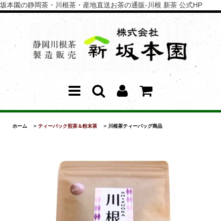
坂本園の静岡茶・川根茶・産地直送お茶の通販-川根 新茶 公式HP
ホーム
>
ティーパック煎茶＆粉末茶
>
川根茶ティーバッグ商品