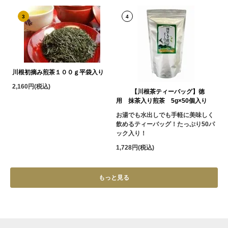
3
4
川根初摘み煎茶１００ｇ平袋入り
2,160円(税込)
【川根茶ティーバッグ】徳
用 抹茶入り煎茶 5g×50個入り
お湯でも水出しでも手軽に美味しく
飲めるティーバッグ！たっぷり50パ
ック入り！
1,728円(税込)
もっと見る