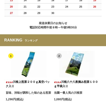
13
14
15
16
17
18
19
20
21
22
23
24
25
26
27
28
29
30
発送休業日のお知らせ
電話対応時間午前８時～午後5時30分
RANKING
ランキング
1
2
川根上煎茶２００ｇ真空パッ
川根八十八夜摘み煎茶１００
ク入り
ｇ平袋入り
旨味、渋味が調和した味のある煎茶
当園一番人気の川根茶
1,296円(税込)
1,080円(税込)