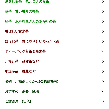
深蒸し煎茶 色とコクの煎茶
茎茶 甘い香りの棒茶
粉茶 お寿司屋さんのあがりの茶
香ばしい玄米茶
ほうじ茶 胃にやさしい炒ったお茶
ティーパック煎茶＆粉末茶
川根紅茶 品種茶など
地場産品 椎茸など
名物 川根茶ようかん(会員価格有)
おすすめ 茶器 急須
ご贈答用 (缶入)