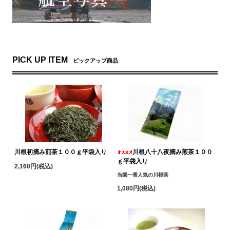
PICK UP ITEM
ピックアップ商品
川根初摘み煎茶１００ｇ平袋入り
川根八十八夜摘み煎茶１００
ｇ平袋入り
2,160円(税込)
当園一番人気の川根茶
1,080円(税込)