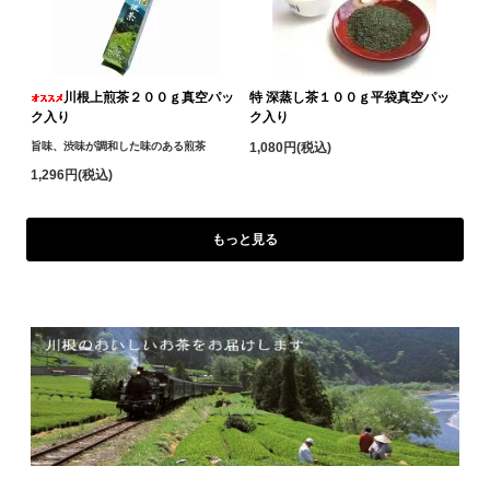
川根上煎茶２００ｇ真空パッ
特 深蒸し茶１００ｇ平袋真空パッ
ク入り
ク入り
旨味、渋味が調和した味のある煎茶
1,080円(税込)
1,296円(税込)
もっと見る