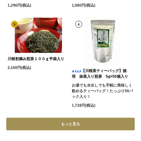
1,296円(税込)
1,080円(税込)
3
4
川根初摘み煎茶１００ｇ平袋入り
2,160円(税込)
【川根茶ティーバッグ】徳
用 抹茶入り煎茶 5g×50個入り
お湯でも水出しでも手軽に美味しく
飲めるティーバッグ！たっぷり50パ
ック入り！
1,728円(税込)
もっと見る