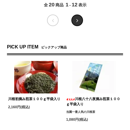
20
1
12
全
商品
-
表示
PICK UP ITEM
ピックアップ商品
川根初摘み煎茶１００ｇ平袋入り
川根八十八夜摘み煎茶１００
ｇ平袋入り
2,160円(税込)
当園一番人気の川根茶
1,080円(税込)