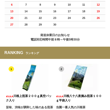
6
7
8
9
10
11
12
13
14
15
16
17
18
19
20
21
22
23
24
25
26
27
28
29
30
発送休業日のお知らせ
電話対応時間午前８時～午後5時30分
RANKING
ランキング
1
2
川根上煎茶２００ｇ真空パッ
川根八十八夜摘み煎茶１００
ク入り
ｇ平袋入り
旨味、渋味が調和した味のある煎茶
当園一番人気の川根茶