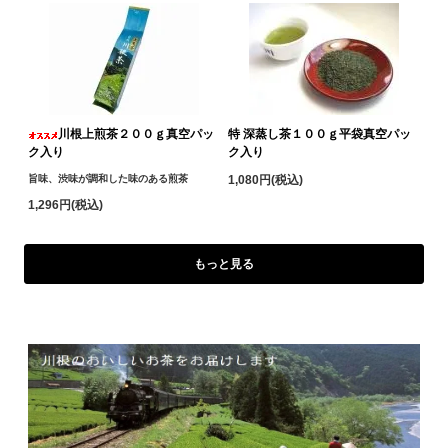
川根上煎茶２００ｇ真空パッ
特 深蒸し茶１００ｇ平袋真空パッ
ク入り
ク入り
旨味、渋味が調和した味のある煎茶
1,080円(税込)
1,296円(税込)
もっと見る