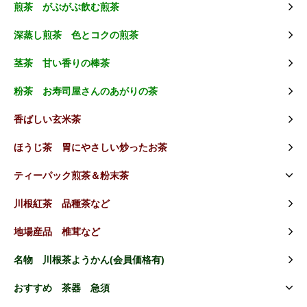
煎茶 がぶがぶ飲む煎茶
深蒸し煎茶 色とコクの煎茶
茎茶 甘い香りの棒茶
粉茶 お寿司屋さんのあがりの茶
香ばしい玄米茶
ほうじ茶 胃にやさしい炒ったお茶
ティーパック煎茶＆粉末茶
川根紅茶 品種茶など
地場産品 椎茸など
名物 川根茶ようかん(会員価格有)
おすすめ 茶器 急須