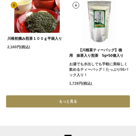
3
4
川根初摘み煎茶１００ｇ平袋入り
2,160円(税込)
【川根茶ティーバッグ】徳
用 抹茶入り煎茶 5g×50個入り
お湯でも水出しでも手軽に美味しく
飲めるティーバッグ！たっぷり50パ
ック入り！
1,728円(税込)
もっと見る