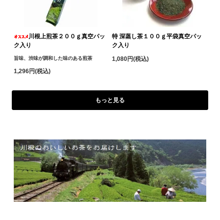
川根上煎茶２００ｇ真空パッ
特 深蒸し茶１００ｇ平袋真空パッ
ク入り
ク入り
旨味、渋味が調和した味のある煎茶
1,080円(税込)
1,296円(税込)
もっと見る