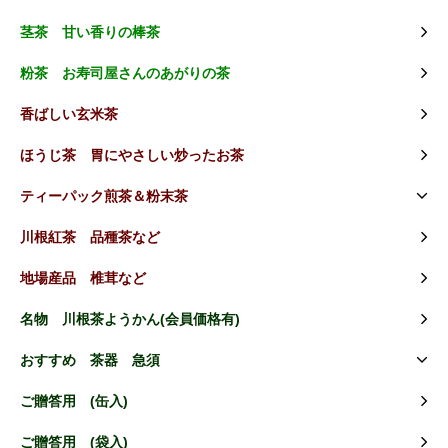
茎茶 甘い香りの棒茶
粉茶 お寿司屋さんのあがりの茶
香ばしい玄米茶
ほうじ茶 胃にやさしい炒ったお茶
ティーパック煎茶＆粉末茶
川根紅茶 品種茶など
地場産品 椎茸など
名物 川根茶ようかん(会員価格有)
おすすめ 茶器 急須
ご贈答用 (缶入)
ご贈答用 (袋入)