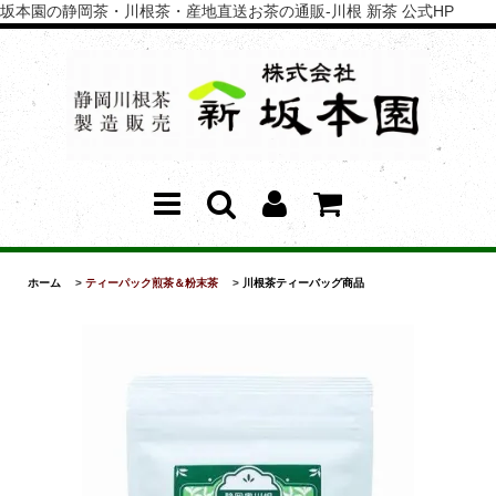
坂本園の静岡茶・川根茶・産地直送お茶の通販-川根 新茶 公式HP
ホーム
>
ティーパック煎茶＆粉末茶
>
川根茶ティーバッグ商品