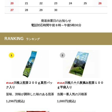
20
21
22
23
24
25
26
27
28
29
30
発送休業日のお知らせ
電話対応時間午前８時～午後5時30分
RANKING
ランキング
1
2
川根上煎茶２００ｇ真空パッ
川根八十八夜摘み煎茶１００
ク入り
ｇ平袋入り
旨味、渋味が調和した味のある煎茶
当園一番人気の川根茶
1,296円(税込)
1,080円(税込)