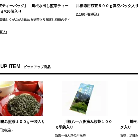
茶ティーバッグ】 川根水出し煎茶ティー
川根徳用煎茶５００ｇ真空パック入
ｇ×20個入り
2,160円(税込)
美味しくがぶがぶ飲める抹茶入り深蒸し煎茶のティ
税込)
 UP ITEM
ピックアップ商品
初摘み煎茶１００ｇ平袋入り
川根八十八夜摘み煎茶１００
川根
ｇ平袋入り
ク入り
0円(税込)
当園一番人気の川根茶
旨味、渋味