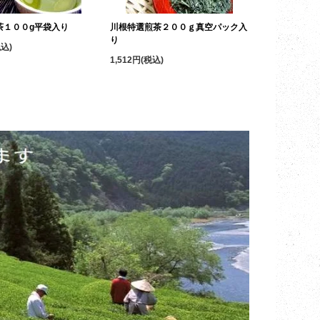
茶１００g平袋入り
川根特選煎茶２００ｇ真空パック入
り
税込)
1,512円(税込)