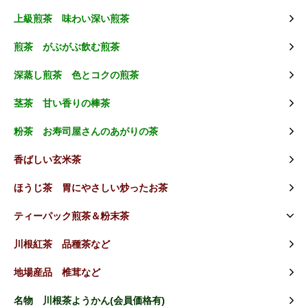
上級煎茶 味わい深い煎茶
煎茶 がぶがぶ飲む煎茶
深蒸し煎茶 色とコクの煎茶
茎茶 甘い香りの棒茶
粉茶 お寿司屋さんのあがりの茶
香ばしい玄米茶
ほうじ茶 胃にやさしい炒ったお茶
ティーパック煎茶＆粉末茶
川根紅茶 品種茶など
地場産品 椎茸など
名物 川根茶ようかん(会員価格有)