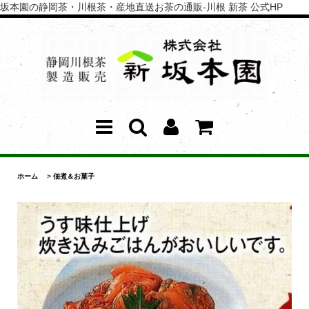
坂本園の静岡茶・川根茶・産地直送お茶の通販-川根 新茶 公式HP
ホーム
>
佃煮＆お菓子