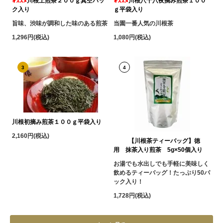
川根上煎茶２００ｇ真空パッ
川根八十八夜摘み煎茶１００
ク入り
ｇ平袋入り
旨味、渋味が調和した味のある煎茶
当園一番人気の川根茶
1,296円(税込)
1,080円(税込)
3
4
川根初摘み煎茶１００ｇ平袋入り
2,160円(税込)
【川根茶ティーバッグ】徳
用 抹茶入り煎茶 5g×50個入り
お湯でも水出しでも手軽に美味しく
飲めるティーバッグ！たっぷり50パ
ック入り！
1,728円(税込)