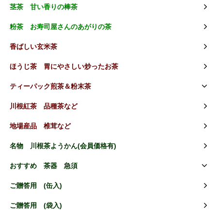
茎茶 甘い香りの棒茶
粉茶 お寿司屋さんのあがりの茶
香ばしい玄米茶
ほうじ茶 胃にやさしい炒ったお茶
ティーパック煎茶＆粉末茶
川根紅茶 品種茶など
地場産品 椎茸など
名物 川根茶ようかん(会員価格有)
おすすめ 茶器 急須
ご贈答用 (缶入)
ご贈答用 (袋入)