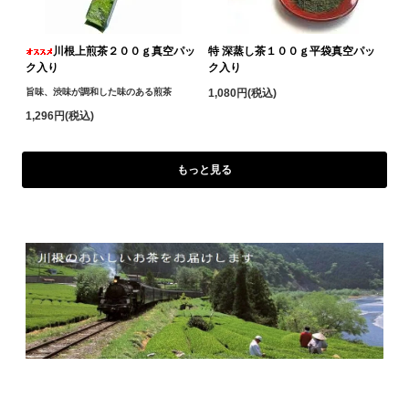
川根上煎茶２００ｇ真空パッ
特 深蒸し茶１００ｇ平袋真空パッ
ク入り
ク入り
旨味、渋味が調和した味のある煎茶
1,080円(税込)
1,296円(税込)
もっと見る