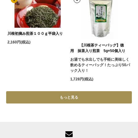
川根初摘み煎茶１００ｇ平袋入り
2,160円(税込)
【川根茶ティーバッグ】徳
用 抹茶入り煎茶 5g×50個入り
お湯でも水出しでも手軽に美味しく
飲めるティーバッグ！たっぷり50パ
ック入り！
1,728円(税込)
もっと見る