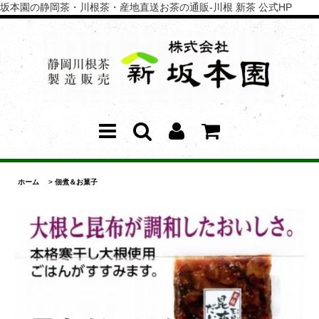
坂本園の静岡茶・川根茶・産地直送お茶の通販-川根 新茶 公式HP
ホーム
>
佃煮＆お菓子