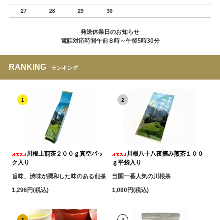
27
28
29
30
発送休業日のお知らせ
電話対応時間午前８時～午後5時30分
RANKING
ランキング
1
2
川根上煎茶２００ｇ真空パッ
川根八十八夜摘み煎茶１００
ク入り
ｇ平袋入り
旨味、渋味が調和した味のある煎茶
当園一番人気の川根茶
1,296円(税込)
1,080円(税込)
3
4