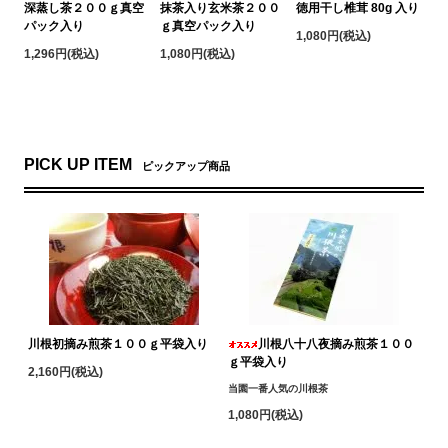
深蒸し茶２００ｇ真空
抹茶入り玄米茶２００
徳用干し椎茸 80g 入り
パック入り
ｇ真空パック入り
1,080円(税込)
1,296円(税込)
1,080円(税込)
PICK UP ITEM
ピックアップ商品
川根初摘み煎茶１００ｇ平袋入り
川根八十八夜摘み煎茶１００
ｇ平袋入り
2,160円(税込)
当園一番人気の川根茶
1,080円(税込)