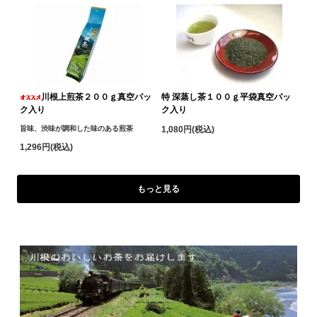
川根上煎茶２００ｇ真空パッ
特 深蒸し茶１００ｇ平袋真空パッ
ク入り
ク入り
旨味、渋味が調和した味のある煎茶
1,080円(税込)
1,296円(税込)
もっと見る