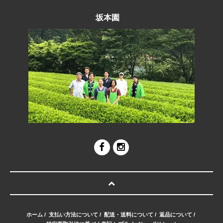
坂本園
ホーム
/
支払い方法について
/
配送・送料について
/
返品について
/