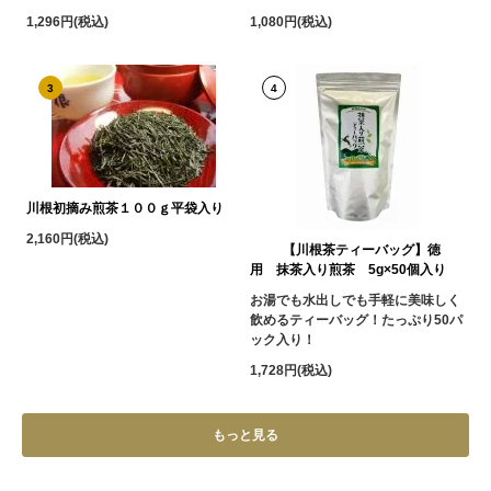
1,296円(税込)
1,080円(税込)
3
4
川根初摘み煎茶１００ｇ平袋入り
2,160円(税込)
【川根茶ティーバッグ】徳
用 抹茶入り煎茶 5g×50個入り
お湯でも水出しでも手軽に美味しく
飲めるティーバッグ！たっぷり50パ
ック入り！
1,728円(税込)
もっと見る