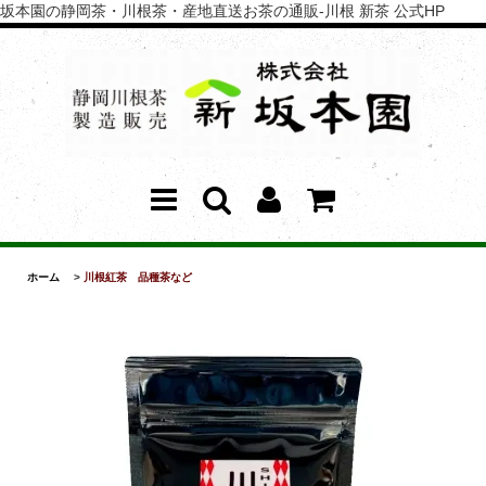
坂本園の静岡茶・川根茶・産地直送お茶の通販-川根 新茶 公式HP
ホーム
>
川根紅茶 品種茶など