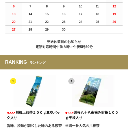
6
7
8
9
10
11
12
13
14
15
16
17
18
19
20
21
22
23
24
25
26
27
28
29
30
発送休業日のお知らせ
電話対応時間午前８時～午後5時30分
RANKING
ランキング
1
2
川根上煎茶２００ｇ真空パッ
川根八十八夜摘み煎茶１００
ク入り
ｇ平袋入り
旨味、渋味が調和した味のある煎茶
当園一番人気の川根茶