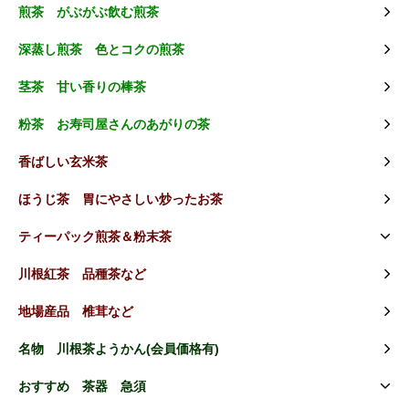
煎茶 がぶがぶ飲む煎茶
深蒸し煎茶 色とコクの煎茶
茎茶 甘い香りの棒茶
粉茶 お寿司屋さんのあがりの茶
香ばしい玄米茶
ほうじ茶 胃にやさしい炒ったお茶
ティーパック煎茶＆粉末茶
川根紅茶 品種茶など
地場産品 椎茸など
名物 川根茶ようかん(会員価格有)
おすすめ 茶器 急須