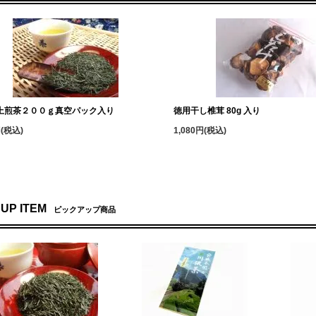
上煎茶２００ｇ真空パック入り
徳用干し椎茸 80g 入り
円(税込)
1,080円(税込)
 UP ITEM
ピックアップ商品