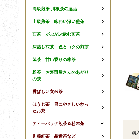
高級煎茶 川根茶の逸品
上級煎茶 味わい深い煎茶
煎茶 がぶがぶ飲む煎茶
深蒸し煎茶 色とコクの煎茶
茎茶 甘い香りの棒茶
粉茶 お寿司屋さんのあがり
の茶
香ばしい玄米茶
ほうじ茶 胃にやさしい炒っ
たお茶
ティーパック煎茶＆粉末茶
購
川根紅茶 品種茶など