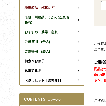
地場産品 椎茸など
名物 川根茶ようかん(会員価
格有)
おすすめ 茶器 急須
ご贈答用 (缶入)
川根特
ご予算
ご贈答用 (袋入)
佃煮＆お菓子
ご贈
商品は
仏事返礼品
例(内祝
お試しセット【送料無料】
また、紙
CONTENTS
コンテンツ
この商