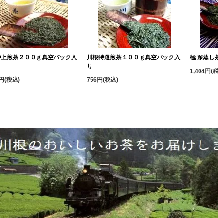
特上煎茶２００ｇ真空パック入
川根特選煎茶１００ｇ真空パック入
極 深蒸し
り
1,404円(
8円(税込)
756円(税込)