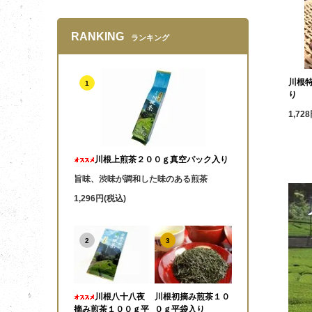
RANKING
ランキング
川根
1
り
1,72
川根上煎茶２００ｇ真空パック入り
旨味、渋味が調和した味のある煎茶
1,296円(税込)
2
3
川根八十八夜
川根初摘み煎茶１０
摘み煎茶１００ｇ平
０ｇ平袋入り