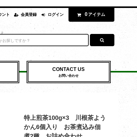
0
アイテム
ウント
会員登録
ログイン
CONTACT US
お問い合わせ
特上煎茶100g×3 川根茶よう
かん6個入り お茶煮込み佃
煮2種 お詰め合わせ