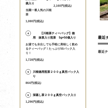
袋入り
2,160円(税込)
当園一番人気の川根
茶
1,080円(税込)
【川根茶ティーバッグ】徳
4
最近
用 抹茶入り煎茶 5g×50個入り
お湯でも水出しでも手軽に美味しく飲め
るティーバッグ！たっぷり50パック入
最近チ
り！
1,728円(税込)
川根徳用煎茶２００ｇ真空パック入
5
り
864円(税込)
深蒸し茶２００ｇ真空パック入り
6
1,296円(税込)