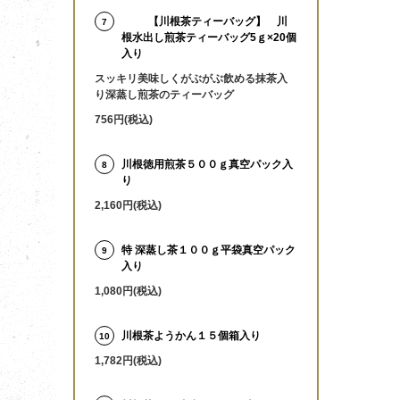
【川根茶ティーバッグ】 川
7
根水出し煎茶ティーバッグ5ｇ×20個
入り
スッキリ美味しくがぶがぶ飲める抹茶入
り深蒸し煎茶のティーバッグ
756円(税込)
川根徳用煎茶５００ｇ真空パック入
8
り
2,160円(税込)
特 深蒸し茶１００ｇ平袋真空パック
9
入り
1,080円(税込)
川根茶ようかん１５個箱入り
10
1,782円(税込)