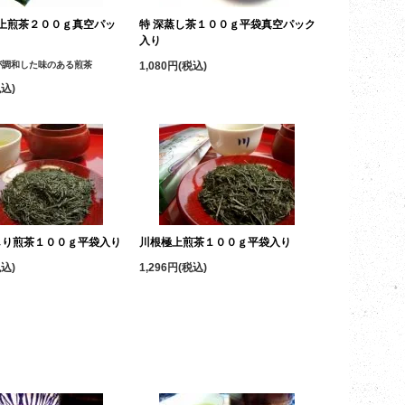
上煎茶２００ｇ真空パッ
特 深蒸し茶１００ｇ平袋真空パック
入り
が調和した味のある煎茶
1,080円(税込)
税込)
しり煎茶１００ｇ平袋入り
川根極上煎茶１００ｇ平袋入り
税込)
1,296円(税込)