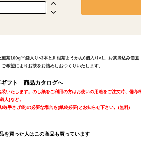
上煎茶100g平袋入り×3本と川根茶ようかん6個入り×1、お茶煮込み佃
、ご希望によりお茶をお詰めしおつくりいたします。
答ギフト 商品カタログへ
包装いたします。のし紙をご利用の方はお使いの用途をご注文時、備考
 義人)など。
袋(手さげ袋)の必要な場合も(紙袋必要)とお知らせ下さい。(無料)
品を買った人はこの商品も買っています