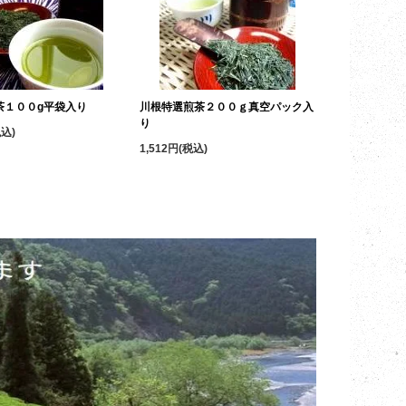
茶１００g平袋入り
川根特選煎茶２００ｇ真空パック入
り
税込)
1,512円(税込)