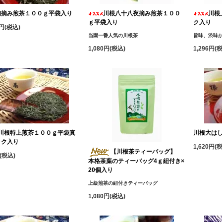
初摘み煎茶１００ｇ平袋入り
川根八十八夜摘み煎茶１００
川根
ｇ平袋入り
ク入り
0円(税込)
当園一番人気の川根茶
旨味、渋味
1,080円(税込)
1,296円(
川根特上煎茶１００ｇ平袋真
川根大は
ック入り
1,620円(
【川根茶ティーバッグ】
(税込)
本格茶葉のティーバッグ4ｇ紐付き×
20個入り
上級煎茶の紐付きティーバッグ
1,080円(税込)